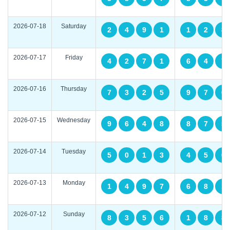
2026-07-18
Saturday
2
4
9
1
1
2
8
2026-07-17
Friday
4
2
7
1
6
4
7
2026-07-16
Thursday
7
3
2
5
9
7
6
2026-07-15
Wednesday
9
6
4
8
8
7
5
2026-07-14
Tuesday
5
0
1
3
4
5
0
2026-07-13
Monday
1
4
9
7
6
8
1
2026-07-12
Sunday
8
3
5
6
1
8
8